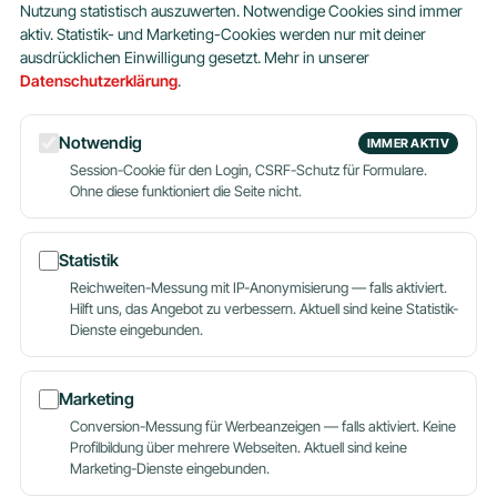
Nutzung statistisch auszuwerten. Notwendige Cookies sind immer
da
Seit 2004 betreuen wir Webseiten, Shops
aktiv. Statistik- und Marketing-Cookies werden nur mit deiner
und Server aus München. Persönlich,
ausdrücklichen Einwilligung gesetzt. Mehr in unserer
verständlich, ohne Kleingedrucktes.
Datenschutzerklärung
.
PRODUKTE
UNTERNEHMEN
Notwendig
IMMER AKTIV
Webhosting Privat
Über uns
Session-Cookie für den Login, CSRF-Schutz für Formulare.
Ohne diese funktioniert die Seite nicht.
Webhosting Business
Blog
Dein Name
WordPress
Partner werden
Reseller
Hosting aus München
Statistik
Server
Reichweiten-Messung mit IP-Anonymisierung — falls aktiviert.
E-Mail-Adresse
Domains
Hilft uns, das Angebot zu verbessern. Aktuell sind keine Statistik-
Alle Produkte
Dienste eingebunden.
Deine Nachricht
HILFE
KONTAKT
Marketing
Wissensdatenbank
089 620 60 988
Conversion-Messung für Werbeanzeigen — falls aktiviert. Keine
Kontakt
support@hostingplus.de
Profilbildung über mehrere Webseiten. Aktuell sind keine
Hallo! Fragen zum Hosting?
Marketing-Dienste eingebunden.
24/7 Support
Umzugsservice
Ruf uns an oder schreib uns
Nachricht senden