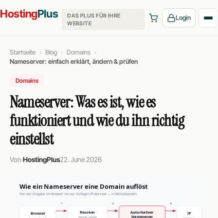
Hosting
Plus
DAS PLUS FÜR IHRE
Login
WEBSITE
Startseite
Blog
Domains
Nameserver: einfach erklärt, ändern & prüfen
Domains
Nameserver: Was es ist, wie es
funktioniert und wie du ihn richtig
einstellst
Von
HostingPlus
22. June 2026