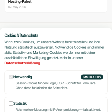
Hosting-Paket
07. May 2026
Cookies & Datenschutz
Hosting
Plus
Wir nutzen Cookies, um unsere Website bereitzustellen und ihre
Nutzung statistisch auszuwerten. Notwendige Cookies sind immer
da
Seit 2004 betreuen wir Webseiten, Shops
aktiv. Statistik- und Marketing-Cookies werden nur mit deiner
und Server aus München. Persönlich,
ausdrücklichen Einwilligung gesetzt. Mehr in unserer
verständlich, ohne Kleingedrucktes.
Datenschutzerklärung
.
PRODUKTE
UNTERNEHMEN
Notwendig
IMMER AKTIV
Webhosting Privat
Über uns
Session-Cookie für den Login, CSRF-Schutz für Formulare.
Ohne diese funktioniert die Seite nicht.
Webhosting Business
Blog
Dein Name
WordPress
Partner werden
Reseller
Hosting aus München
Statistik
Server
Reichweiten-Messung mit IP-Anonymisierung — falls aktiviert.
E-Mail-Adresse