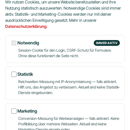
Hosting
Plus
Wir nutzen Cookies, um unsere Website bereitzustellen und ihre
Nutzung statistisch auszuwerten. Notwendige Cookies sind immer
da
aktiv. Statistik- und Marketing-Cookies werden nur mit deiner
Seit 2004 betreuen wir Webseiten, Shops
ausdrücklichen Einwilligung gesetzt. Mehr in unserer
und Server aus München. Persönlich,
verständlich, ohne Kleingedrucktes.
Datenschutzerklärung
.
PRODUKTE
UNTERNEHMEN
Notwendig
IMMER AKTIV
Webhosting Privat
Über uns
Session-Cookie für den Login, CSRF-Schutz für Formulare.
Ohne diese funktioniert die Seite nicht.
Webhosting Business
Blog
WordPress
Partner werden
Dein Name
Reseller
Hosting aus München
Statistik
Server
Reichweiten-Messung mit IP-Anonymisierung — falls aktiviert.
E-Mail-Adresse
Domains
Hilft uns, das Angebot zu verbessern. Aktuell sind keine Statistik-
Alle Produkte
Dienste eingebunden.
Deine Nachricht
HILFE
KONTAKT
Marketing
Wissensdatenbank
089 620 60 988
Conversion-Messung für Werbeanzeigen — falls aktiviert. Keine
Kontakt
support@hostingplus.de
Profilbildung über mehrere Webseiten. Aktuell sind keine
24/7 Support
Umzugsservice
Marketing-Dienste eingebunden.