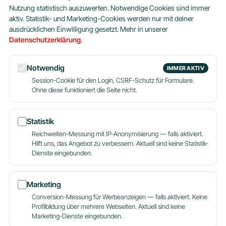
Nutzung statistisch auszuwerten. Notwendige Cookies sind immer
da
Seit 2004 betreuen wir Webseiten, Shops
aktiv. Statistik- und Marketing-Cookies werden nur mit deiner
und Server aus München. Persönlich,
ausdrücklichen Einwilligung gesetzt. Mehr in unserer
verständlich, ohne Kleingedrucktes.
Datenschutzerklärung
.
PRODUKTE
UNTERNEHMEN
Notwendig
IMMER AKTIV
Webhosting Privat
Über uns
Session-Cookie für den Login, CSRF-Schutz für Formulare.
Ohne diese funktioniert die Seite nicht.
Webhosting Business
Blog
Dein Name
WordPress
Partner werden
Reseller
Hosting aus München
Statistik
Server
Reichweiten-Messung mit IP-Anonymisierung — falls aktiviert.
E-Mail-Adresse
Domains
Hilft uns, das Angebot zu verbessern. Aktuell sind keine Statistik-
Alle Produkte
Dienste eingebunden.
Deine Nachricht
HILFE
KONTAKT
Marketing
Wissensdatenbank
089 620 60 988
Conversion-Messung für Werbeanzeigen — falls aktiviert. Keine
Kontakt
support@hostingplus.de
Profilbildung über mehrere Webseiten. Aktuell sind keine
Hallo! Fragen zum Hosting?
Marketing-Dienste eingebunden.
24/7 Support
Umzugsservice
Ruf uns an oder schreib uns
Nachricht senden